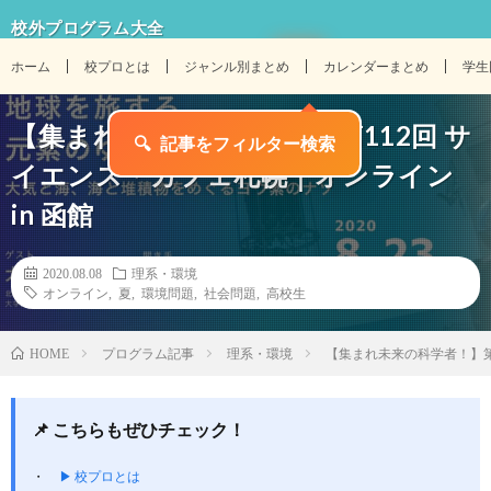
校外プログラム大全
ホーム
校プロとは
ジャンル別まとめ
カレンダーまとめ
学生
【集まれ未来の科学者！】第112回 サ
🔍
記事をフィルター検索
イエンス・カフェ札幌｜オンライン
in 函館
2020.08.08
理系・環境
オンライン
,
夏
,
環境問題
,
社会問題
,
高校生
プログラム記事
理系・環境
【集まれ未来の科学者！】第1
HOME
📌 こちらもぜひチェック！
▶ 校プロとは