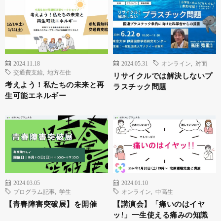
2024.11.18
2024.05.31
オンライン
,
対面
交通費支給
,
地方在住
リサイクルでは解決しないプ
考えよう！私たちの未来と再
ラスチック問題
生可能エネルギー
2024.03.05
2024.01.10
プログラム記事
,
学生
オンライン
,
中高生
【青春障害突破展】を開催
【講演会】「痛いのはイヤ
ッ!」一生使える痛みの知識