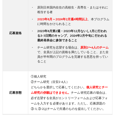
原則日本国内在住の高校生・高専生・またはそれに
相当する者
2023年8月～2024年2月週4時間以上
、本プログラム
に時間をかけられること
2023年8月第2週・2023年12月ないし1月に行われ
応募資格
る3-5日間のキャンプ、2024年2月中旬に 行われる
最終発表会に参加できること
チーム研究を志望する場合は、
原則2〜6人のチーム
で、全員が上記の資格を満たしている こと、また全
員が半年間のプログラムを完遂する意思を持ってい
ること
①個人研究
②チーム研究（目安2-6人）
どちらかを選択して応募してください。
個人研究とチー
応募形態
ム研究の併願はできません。
チーム 研究応募の場合は、
必ず志望する全員がエントリーフォームおよび応募フォ
ームを入力する 必要があります。ただし、応募課題の
③-1, ③-2はチームで共通のものを提出してください。