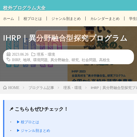
校外プログラム大全
ホーム
校プロとは
ジャンル別まとめ
カレンダーまとめ
学生
IHRP｜異分野融合型探究プログラム
2023.06.26
理系・環境
IHRP
,
地球
,
環境問題
,
異分野融合
,
研究
,
社会問題
,
高校生
プログラム記事
理系・環境
IHRP｜異分野融合型探究プ
HOME
📌 こちらもぜひチェック！
▶ 校プロとは
▶ ジャンル別まとめ