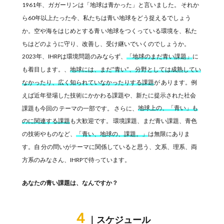
1961年、ガガーリンは「地球は青かった」と言いました。 それか
ら60年以上たった今、私たちは青い地球をどう捉えるでしょう
か。空や海をはじめとする青 い地球をつくっている環境を、私た
ちはどのように守り、改善し、受け継いでいくのでしょうか。
2023年、IHRPは環境問題のみならず、
「地球のまだ青い課題」
に
も着目します。、
地球には、まだ“青い”、分野としては成熟してい
なかったり、広く知られていなかったりする課題
が あります。例
えば近年登場した技術にかかわる課題や、新たに提示された社会
課題も今回の テーマの一部です。 さらに、
地球上の、「青い」も
のに関連する課題
も大歓迎です。 環境課題、まだ青い課題、青色
の技術やものなど、
「青い、地球の、課題。」
は無限にありま
す。自 分の問いがテーマに関係していると思う、文系、理系、両
方系のみなさん、IHRPで待っています。
あなたの青い課題は、なんですか？
４
｜スケジュール