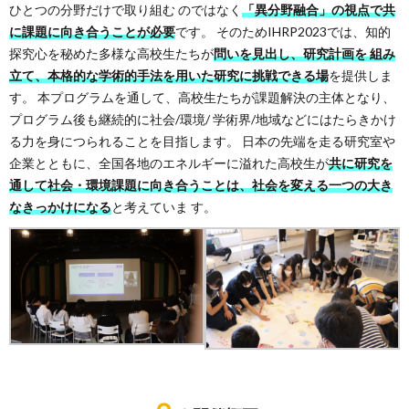
ひとつの分野だけで取り組む のではなく
「異分野融合」の視点で共
に課題に向き合うことが必要
です。 そのためIHRP2023では、知的
探究心を秘めた多様な高校生たちが
問いを見出し、研究計画を 組み
立て、本格的な学術的手法を用いた研究に挑戦できる場
を提供しま
す。 本プログラムを通して、高校生たちが課題解決の主体となり、
プログラム後も継続的に社会/環境/ 学術界/地域などにはたらきかけ
る力を身につられることを目指します。 日本の先端を走る研究室や
企業とともに、全国各地のエネルギーに溢れた高校生が
共に研究を
通して社会・環境課題に向き合うことは、社会を変える一つの大き
なきっかけになる
と考えていま す。