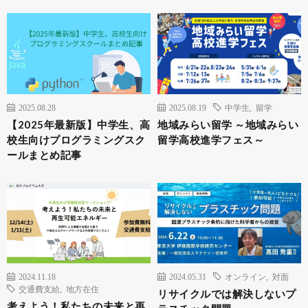
2025.08.28
2025.08.19
中学生
,
留学
【2025年最新版】中学生、高
地域みらい留学 ～地域みらい
校生向けプログラミングスク
留学高校進学フェス～
ールまとめ記事
2024.11.18
2024.05.31
オンライン
,
対面
交通費支給
,
地方在住
リサイクルでは解決しないプ
考えよう！私たちの未来と再