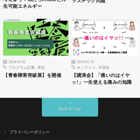
ラスチック問題
生可能エネルギー
2024.03.05
2024.01.10
プログラム記事
,
学生
オンライン
,
中高生
【青春障害突破展】を開催
【講演会】「痛いのはイヤ
ッ!」一生使える痛みの知識
Back to Top
プライバシーポリシー