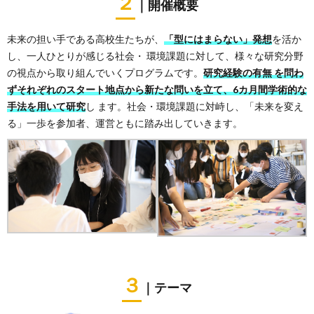
２
｜開催概要
未来の担い手である高校生たちが、
「型にはまらない」発想
を活か
し、一人ひとりが感じる社会・ 環境課題に対して、様々な研究分野
の視点から取り組んでいくプログラムです。
研究経験の有無 を問わ
ずそれぞれのスタート地点から新たな問いを立て、6カ月間学術的な
手法を用いて研究
し ます。社会・環境課題に対峙し、「未来を変え
る」一歩を参加者、運営ともに踏み出していきます。
３
｜テーマ