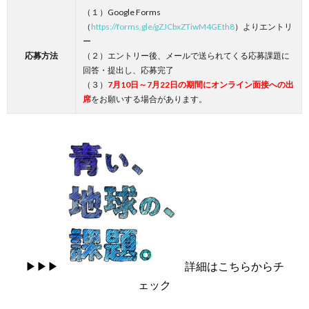
（１）Google Forms
（
https://forms.gle/gZJCbxZTiwM4GEth8
）よりエントリ
ー
応募方法
（２）エントリー後、メールで送られてくる応募課題に
回答・提出し、応募完了
（３）
7月10日～7月22日の期間にオンライン面接への出
席
をお願いする場合があります。
▶▶▶
詳細はこちらからチ
ェック