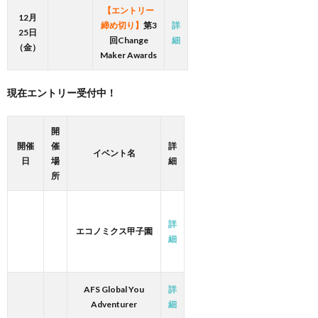
【エントリー
12月
締め切り】
第3
詳
25日
回Change
細
（金）
Maker Awards
現在エントリー受付中！
開
開催
催
詳
イベント名
日
場
細
所
詳
エコノミクス甲子園
細
AFS Global You
詳
Adventurer
細