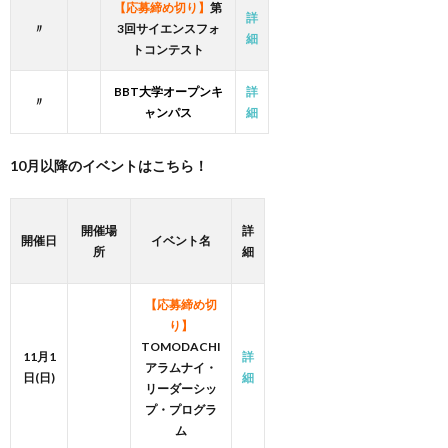
【応募締め切り】
第
詳
〃
3回サイエンスフォ
細
トコンテスト
BBT大学オープンキ
詳
〃
ャンパス
細
10月以降のイベントはこちら！
開催場
詳
開催日
イベント名
所
細
【応募締め切
り】
TOMODACHI
11月1
詳
アラムナイ・
日(日)
細
リーダーシッ
プ・プログラ
ム