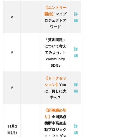
【エントリー
開始】
マイプ
詳
〃
ロジェクトア
細
ワード
「貧困問題」
について考え
詳
〃
てみよう。i-
細
community
SDGs
【トークセッ
ション】
You
詳
〃
は、何しに大
細
学へ？
【応募締め切
り】
全国拠点
横断中高生主
11月2
詳
動プロジェク
日(月)
細
ト：フミダス