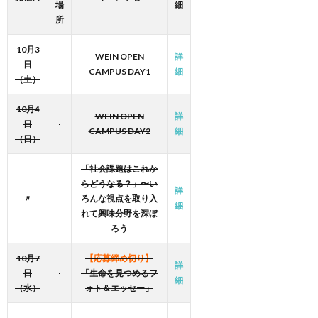
場
細
所
10月3
WEIN OPEN
詳
日
CAMPUS
DAY1
細
（土）
10月4
WEIN OPEN
詳
日
CAMPUS
DAY2
細
（日）
「社会課題はこれか
らどうなる？」〜い
詳
〃
ろんな視点を取り入
細
れて興味分野を深ぼ
ろう
10月7
【応募締め切り】
詳
日
「生命を見つめるフ
細
（水）
ォト＆エッセー」