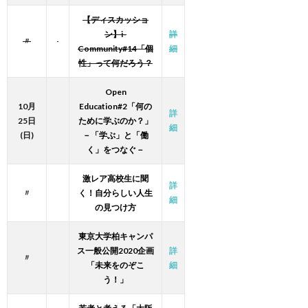
【ディスカッショ
ン】i-
詳
〃
Community#14「個
細
性」って何だろう？
Open
10月
Education#2「何の
詳
25日
ために学ぶのか？」
細
(日)
－「学ぶ」と「働
く」をつなぐ－
激レア高校生に聞
詳
〃
く！自分らしい人生
細
の見つけ方
東京大学柏キャンパ
ス一般公開2020企画
詳
〃
「未来をのぞこ
細
う！」