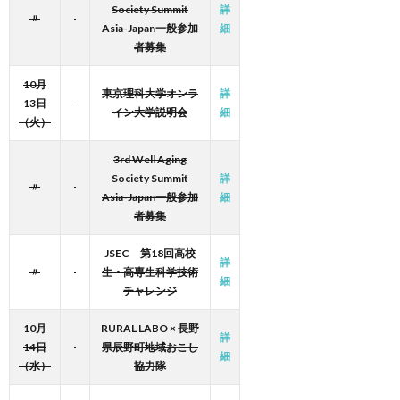
Society Summit
詳
〃
Asia-Japan一般参加
細
者募集
10月
東京理科大学オンラ
詳
13日
イン大学説明会
細
（火）
3rd Well Aging
Society Summit
詳
〃
Asia-Japan一般参加
細
者募集
JSEC 第18回高校
詳
〃
生・高専生科学技術
細
チャレンジ
10月
RURAL LABO × 長野
詳
14日
県辰野町地域おこし
細
（水）
協力隊