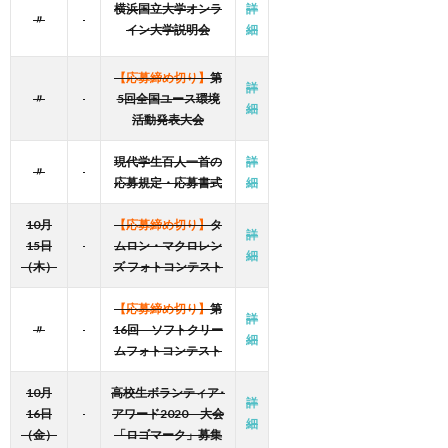
横浜国立大学オンラ
詳
〃
イン大学説明会
細
【応募締め切り】
第
詳
〃
5回全国ユース環境
細
活動発表大会
現代学生百人一首の
詳
〃
応募規定・応募書式
細
10月
【応募締め切り】
タ
詳
15日
ムロン・マクロレン
細
（木）
ズ フォトコンテスト
【応募締め切り】
第
詳
〃
16回 ソフトクリー
細
ムフォトコンテスト
10月
高校生ボランティア･
詳
16日
アワード2020 大会
細
（金）
「ロゴマーク」募集