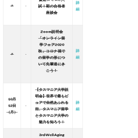
詳
〃
試Ⅰ期の合格者
細
座談会
Zoom説明会
「オンライン留
学フェア2020
詳
秋」コロナ禍で
〃
細
の留学の形につ
いて先輩達にき
こう！
【タスマニア大学説
明会】世界で最もピ
10月
ュアで自然あふれる
詳
12日
街、タスマニア留学
細
（月）
とタスマニア大学の
魅力を知ろう！
3rd Well Aging