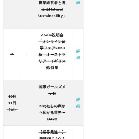
細
農業経営者と考
えるNatural
Sustainability」
Zoom説明会
「オンライン留
学フェア2020
詳
〃
秋」
オーストラ
細
リア・イギリス
他 特集
国際ガールズメ
ッセ
10月
詳
11日
〜
わたしの声か
細
（日）
ら広がる世界〜
DAY2
【業界最速！】
慶應SFC AO入