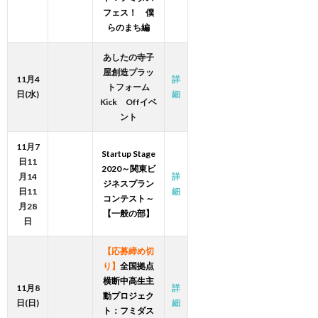
フェス！ 僕
らのまち編
あしたの寺子
屋創造プラッ
11月4
詳
トフォーム
日(水)
細
Kick Offイベ
ント
11月7
Startup Stage
日11
2020～関東ビ
月14
詳
ジネスプラン
日11
細
コンテスト～
月28
【一般の部】
日
【応募締め切
り】
全国拠点
横断中高生主
11月8
詳
動プロジェク
日(日)
細
ト：フミダス