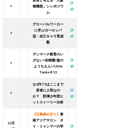
若者と考える「大阪
詳
〃
都構想」シンポジウ
細
ム
グローバルワーカー
に学ぶヨーロッパ
詳
〃
流・自己キャラ育成
細
塾
デンマーク教育のい
ざない<幼稚園/森の
詳
〃
ようちえん>/Little
細
Tanke＃13
なぜBTSはここまで
若者に人気なの
詳
〃
か？ 防弾少年団ヒ
細
ットストーリー分析
【応募締め切り】
東
南アジアサロン
タ
10月
イ・ミャンマーの学
詳