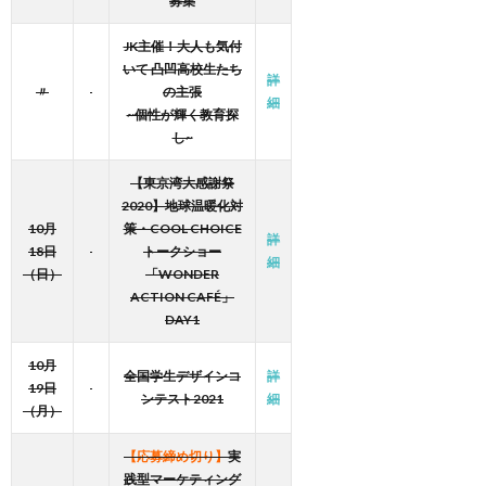
募集
JK主催！大人も気付
いて 凸凹高校生たち
詳
〃
の主張
細
~個性が輝く教育探
し~
【東京湾大感謝祭
2020】地球温暖化対
10月
策・COOL CHOICE
詳
18日
トークショー
細
（日）
「WONDER
ACTION CAFÉ」
DAY1
10月
全国学生デザインコ
詳
19日
ンテスト2021
細
（月）
【応募締め切り】
実
践型マーケティング