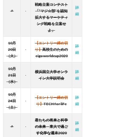
戦略立案コンテスト
詳
〃
「”マジ☆部”を認知
細
拡大するマーケティ
ング戦略を立案せ
よ」
10月
【エントリー締め切
詳
20日
り】
高校生のための
細
（火）
eiga worldcup2020
10月
横浜国立大学オンラ
詳
21日
イン大学説明会
細
（水）
10月
【エントリー締め切
詳
24日
り】
TECH for liFe
細
（土）
君たちの将来と科学
詳
〃
の未来－東大で過ご
細
す化学な週末2020