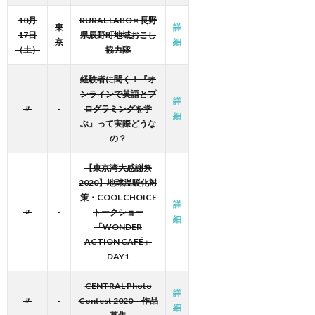
10月
RURAL LABO × 長野
東
詳
17日
県辰野町地域おこし
京
細
（土）
協力隊
経験者に聞く！『オ
ンラインで英語とプ
詳
〃
ログラミングを学
細
ぶ』って実際どうな
の？
【東京湾大感謝祭
2020】地球温暖化対
策・COOL CHOICE
詳
〃
トークショー
細
「WONDER
ACTION CAFÉ」
DAY1
CENTRAL Photo
詳
〃
Contest 2020 作品
細