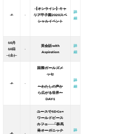
【オンライン】キャ
詳
〃
リア甲子園2020スペ
細
シャルイベント
10月
英会話 with
詳
10日
Aspiration
細
（土）
国際ガールズメ
ッセ
詳
〃
〜
わたしの声か
細
ら広がる世界〜
DAY1
ユースでSDGs×
ワールドピース
カフェ 「群馬
詳
発オーガニック
〃