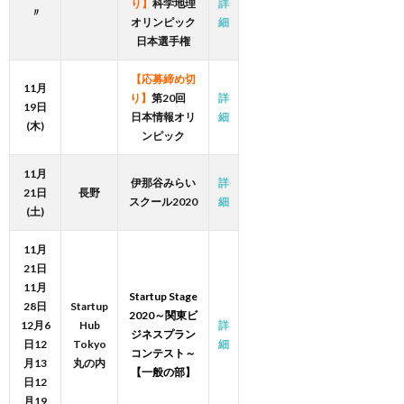
り】
科学地理
詳
〃
オリンピック
細
日本選手権
【応募締め切
11月
り】
第20回
詳
19日
日本情報オリ
細
(木)
ンピック
11月
伊那谷みらい
詳
21日
長野
スクール2020
細
(土)
11月
21日
11月
Startup Stage
28日
Startup
2020～関東ビ
12月6
Hub
詳
ジネスプラン
日12
Tokyo
細
コンテスト～
月13
丸の内
【一般の部】
日12
月19