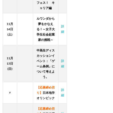
フェス！ キ
ャリア編
ルワンダから
11月
夢をかなえ
詳
14日
る！～女子大
細
(土)
学生社会起業
家の挑戦～
中高生ディス
カッションイ
11月
ベント：「ゲ
詳
15日
ーム条例」に
細
(日)
ついて考えよ
う。
【応募締め切
詳
〃
り】
日本地学
細
オリンピック
【応募締め切