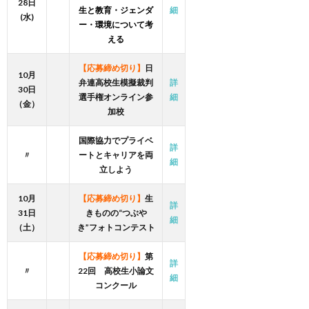
28日
生と教育・ジェンダ
細
(水)
ー・環境について考
える
【応募締め切り】
日
10月
弁連高校生模擬裁判
詳
30日
選手権オンライン参
細
（金）
加校
国際協力でプライベ
詳
〃
ートとキャリアを両
細
立しよう
10月
【応募締め切り】
生
詳
31日
きものの“つぶや
細
（土）
き”フォトコンテスト
【応募締め切り】
第
詳
〃
22回 高校生小論文
細
コンクール