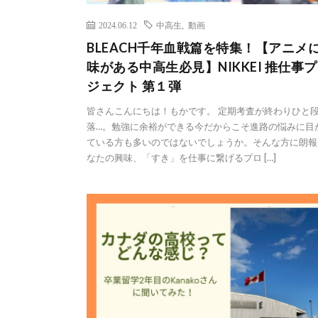
2024.06.12
中高生
,
動画
BLEACH千年血戦篇を特集！【アニメ
味がある中高生必見】NIKKEI 推仕事
ジェクト 第１弾
皆さんこんにちは！もかです。 定期考査が終わりひと
落…。勉強に余裕ができる今だからこそ進路の悩みに目
ている方も多いのではないでしょうか。そんな方に朗報
なたの興味、「すき」を仕事に繋げるプロ […]