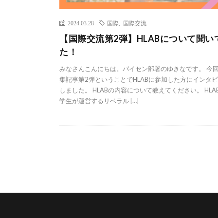
2024.03.28
国際
,
国際交流
【国際交流第2弾】HLABについて聞い
た！
みなさんこんにちは。パイセン部署のゆきなです。 今
集記事第2弾ということでHLABに参加した方にインタ
しました。 HLABの内容について教えてください。 HLA
学生が運営するリベラル […]