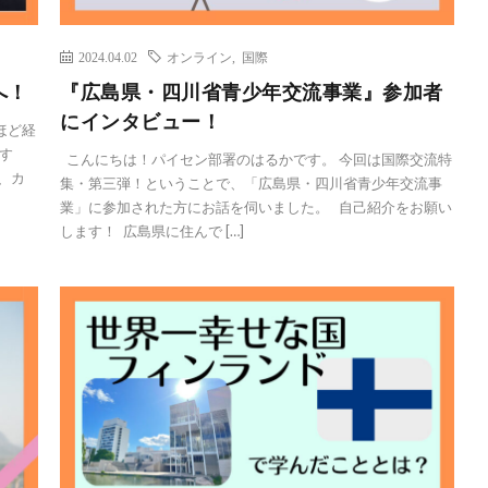
2024.04.02
オンライン
,
国際
へ！
『広島県・四川省青少年交流事業』参加者
にインタビュー！
ほど経
す
こんにちは！パイセン部署のはるかです。 今回は国際交流特
、カ
集・第三弾！ということで、「広島県・四川省青少年交流事
業」に参加された方にお話を伺いました。 自己紹介をお願い
します！ 広島県に住んで […]