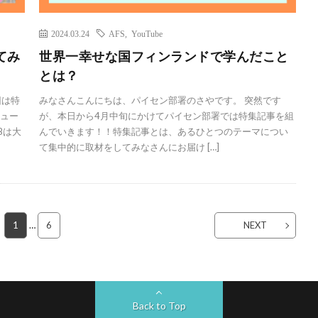
2024.03.24
AFS
,
YouTube
てみ
世界一幸せな国フィンランドで学んだこと
とは？
回は特
みなさんこんにちは、パイセン部署のさやです。 突然です
ビュー
が、本日から4月中旬にかけてパイセン部署では特集記事を組
Bは大
んでいきます！！特集記事とは、あるひとつのテーマについ
て集中的に取材をしてみなさんにお届け […]
1
…
6
NEXT
Back to Top