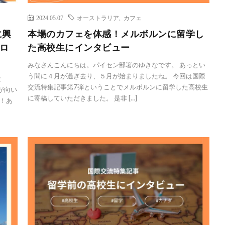
2024.05.07
オーストラリア
,
カフェ
に興
本場のカフェを体感！メルボルンに留学し
プロ
た高校生にインタビュー
みなさんこんにちは。パイセン部署のゆきなです。 あっとい
う間に４月が過ぎ去り、５月が始まりましたね。 今回は国際
段
交流特集記事第7弾ということでメルボルンに留学した高校生
が向い
に寄稿していただきました。 是非 […]
！あ