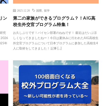
2025.12.20
国際
,
留学
リン
第二の家族ができるプログラム？！AIG高
校生外交官プログラム特集！
研究
お久しぶりです！パイセン部署のねねです！ 最近はだいぶ涼
026
しくなってきましたねー！今日は夏休みに行われたAIG高校生
25年
外交官プログラムについて日本プログラムに参加した高校生4
人に取材をしてきました！ 記事 […]