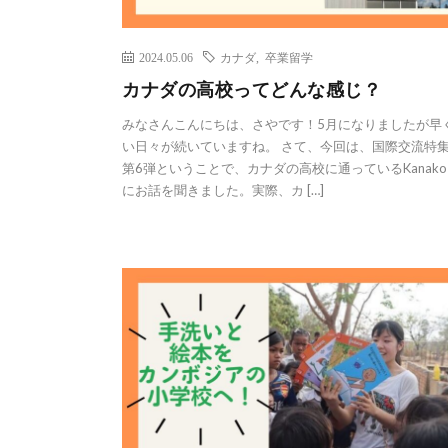
2024.05.06
カナダ
,
卒業留学
カナダの高校ってどんな感じ？
みなさんこんにちは、さやです！5月になりましたが早
い日々が続いていますね。 さて、今回は、国際交流特
第6弾ということで、カナダの高校に通っているKanak
にお話を聞きました。実際、カ […]