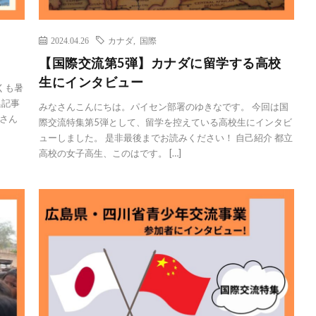
2024.04.26
カナダ
,
国際
【国際交流第5弾】カナダに留学する高校
生にインタビュー
くも暑
集記事
みなさんこんにちは。パイセン部署のゆきなです。 今回は国
oさん
際交流特集第5弾として、留学を控えている高校生にインタビ
ューしました。 是非最後までお読みください！ 自己紹介 都立
高校の女子高生、このはです。 […]