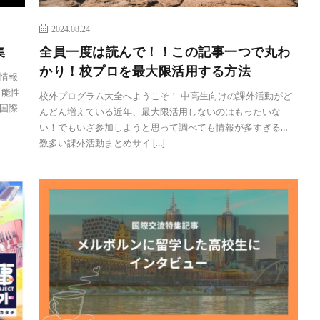
2024.08.24
集
全員一度は読んで！！この記事一つで丸わ
かり！校プロを最大限活用する方法
情報
可能性
校外プログラム大全へようこそ！ 中高生向けの課外活動がど
 国際
んどん増えている近年、最大限活用しないのはもったいな
い！でもいざ参加しようと思って調べても情報が多すぎる…
数多い課外活動まとめサイ […]